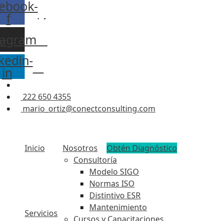
ebook-
f
tagram
kedin-
in
222 650 4355
mario_ortiz@conectconsulting.com
Inicio
Nosotros
Obtén Diagnóstico
Consultoría
Modelo SIGO
Normas ISO
Distintivo ESR
Mantenimiento
Servicios
Cursos y Capacitaciones